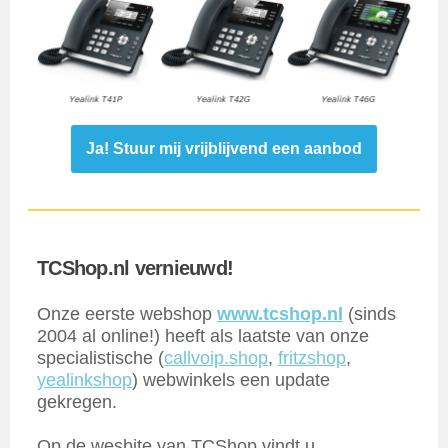
Ja! Stuur mij vrijblijvend een aanbod
TCShop.nl vernieuwd!
Onze eerste webshop
www.tcshop.nl
(sinds
2004 al online!) heeft als laatste van onze
specialistische (
callvoip.shop
,
fritzshop
,
yealinkshop
) webwinkels een update
gekregen.
Op de wesbite van TCShop vindt u